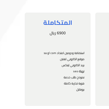
المتكاملة
6900 ريال
استضافة ودومين امتداد com او sa
موقع الكتروني لغتين
بريد الكتروني لينكس
تهيئة seo
نموذج طلب خدمة
هوية تجارية كاملة
بروفايل