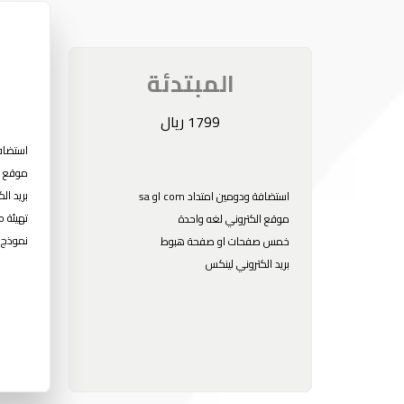
المبتدئة
1799 ريال
استضافة و
موقع ا
بريد ال
استضافة ودومين امتداد com او sa
تهيئة seo
موقع الكتروني لغه واحدة
نموذج 
خمس صفحات او صفحة هبوط
بريد الكتروني لينكس