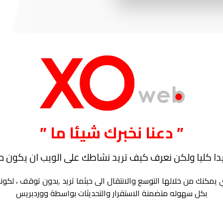
” دعنا نخبرك شيئا ما ”
ديدا كليا ولكن نعرف كيف تريد نشاطك على الويب ان يكون مت
كنك من خلالها التوسع والانتقال الى حيثما تريد ,بدون توقف ، لكونن
بكل سهوله متضمنة الاستقرار والتحديثات بواسطة ووردبريس