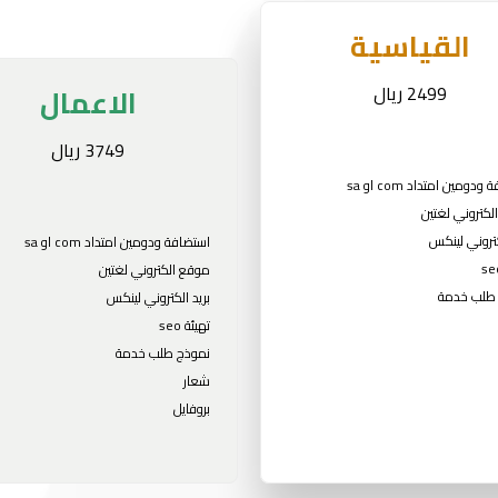
القياسية
2499 ريال
الاعمال
3749 ريال
دومين امتداد com او sa
لكتروني لغتين
كتروني لينكس
استضافة ودومين امتداد com او sa
موقع الكتروني لغتين
طلب خدمة
بريد الكتروني لينكس
تهيئة seo
نموذج طلب خدمة
شعار
بروفايل